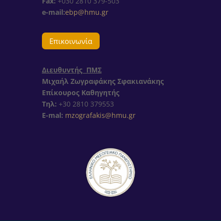
Fax:
+030 2810 379-503
e-mail:
ebp@hmu.gr
Επικοινωνία
Διευθυντής ΠΜΣ
Μιχαήλ Ζωγραφάκης Σφακιανάκης
Επίκουρος Καθηγητής
Τηλ:
+30
2810 379553
E-mal:
mzografakis@hmu.gr