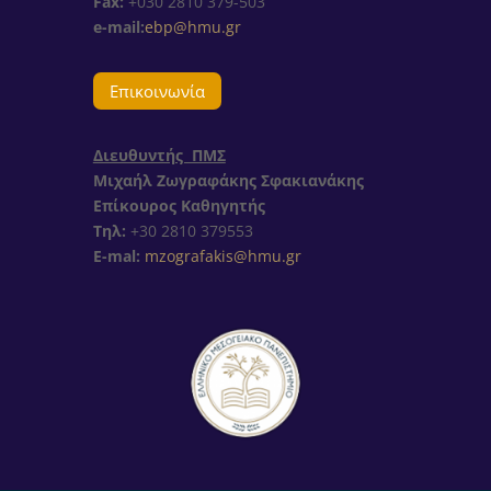
Fax:
+030 2810 379-503
e-mail:
ebp@hmu.gr
Επικοινωνία
Διευθυντής ΠΜΣ
Μιχαήλ Ζωγραφάκης Σφακιανάκης
Επίκουρος Καθηγητής
Τηλ:
+30
2810 379553
E-mal:
mzografakis@hmu.gr