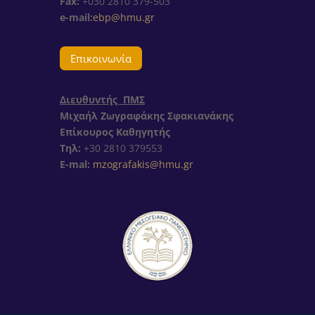
Fax:
+030 2810 379-503
e-mail:
ebp@hmu.gr
Επικοινωνία
Διευθυντής ΠΜΣ
Μιχαήλ Ζωγραφάκης Σφακιανάκης
Επίκουρος Καθηγητής
Τηλ:
+30
2810 379553
E-mal:
mzografakis@hmu.gr