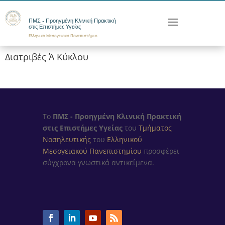
ΠΜΣ - Προηγμένη Κλινική Πρακτική
στις Επιστήμες Υγείας
Ελληνικό Μεσογειακό Πανεπιστήμιο
Διατριβές Ά Κύκλου
Το
ΠΜΣ - Προηγμένη Κλινική Πρακτική
στις Επιστήμες Υγείας
του
Τμήματος
Νοσηλευτικής
του
Ελληνικού
Μεσογειακού Πανεπιστημίου
προσφέρει
σύγχρονα γνωστικά αντικείμενα.